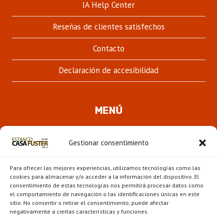
IA Help Center
Reseñas de clientes satisfechos
Contacto
Declaración de accesibilidad
MENÚ
Quienes somos
Gestionar consentimiento
ALTER
Pipas
MENÚ
Para ofrecer las mejores experiencias, utilizamos tecnologías como las
HIJO
Novedades
cookies para almacenar y/o acceder a la información del dispositivo. El
consentimiento de estas tecnologías nos permitirá procesar datos como
el comportamiento de navegación o las identificaciones únicas en este
ALTER
Escaparate
sitio. No consentir o retirar el consentimiento, puede afectar
MENÚ
negativamente a ciertas características y funciones.
HIJO