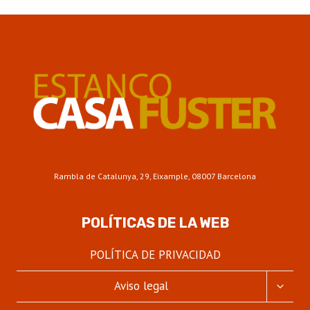
PIPA:
EL
ARTE
DE
SABOREAR
EL
TABACO
Y
REGALAR
TRADICIÓN
ESTAS
NAVIDADES
Rambla de Catalunya, 29, Eixample, 08007 Barcelona
POLÍTICAS DE LA WEB
POLÍTICA DE PRIVACIDAD
ALTER
Aviso legal
MENÚ
HIJO