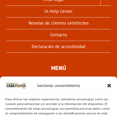
MENÚ
HIJO
IA Help Center
Reseñas de clientes satisfechos
Contacto
Declaración de accesibilidad
MENÚ
Quienes somos
Gestionar consentimiento
ALTER
Pipas
MENÚ
Para ofrecer las mejores experiencias, utilizamos tecnologías como las
HIJO
Novedades
cookies para almacenar y/o acceder a la información del dispositivo. El
consentimiento de estas tecnologías nos permitirá procesar datos como
el comportamiento de navegación o las identificaciones únicas en este
ALTER
Escaparate