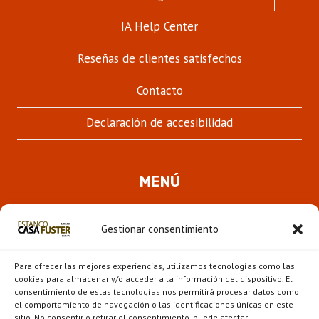
MENÚ
HIJO
IA Help Center
Reseñas de clientes satisfechos
Contacto
Declaración de accesibilidad
MENÚ
Quienes somos
Gestionar consentimiento
ALTER
Pipas
MENÚ
Para ofrecer las mejores experiencias, utilizamos tecnologías como las
HIJO
Novedades
cookies para almacenar y/o acceder a la información del dispositivo. El
consentimiento de estas tecnologías nos permitirá procesar datos como
el comportamiento de navegación o las identificaciones únicas en este
ALTER
Escaparate
sitio. No consentir o retirar el consentimiento, puede afectar