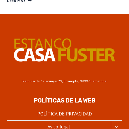
LEER MÁS
CASA
FUSTER.
EL
ESTANCO
MÁS
EMBLEMÁTICO
DE
LA
RAMBLA
CATALUNYA
DE
BARCELONA
Rambla de Catalunya, 29, Eixample, 08007 Barcelona
POLÍTICAS DE LA WEB
POLÍTICA DE PRIVACIDAD
ALTER
Aviso legal