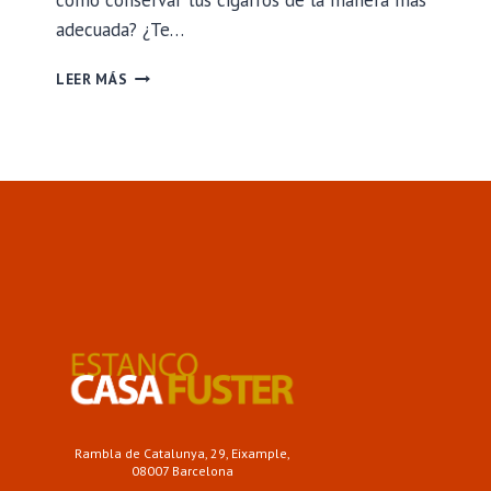
cómo conservar tus cigarros de la manera más
adecuada? ¿Te…
LA
LEER MÁS
TABAQUERA
LA
SIESTA:
LA
SOLUCIÓN
PARA
LOS
FUMADORES
DE
CIGARROS
DE
LIAR
Rambla de Catalunya, 29, Eixample,
08007 Barcelona