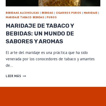
BEBIDAAS ALCOHOLICAS
|
BEBIDAS
|
CIGARROS PUROS
|
MARIDAJE
|
MARIDAJE TABACO BEBIDAS
|
PUROS
MARIDAJE DE TABACO Y
BEBIDAS: UN MUNDO DE
SABORES Y AROMAS
El arte del maridaje es una práctica que ha sido
venerada por los conocedores de tabaco y amantes
de…
MARIDAJE
LEER MÁS
DE
TABACO
Y
BEBIDAS:
UN
MUNDO