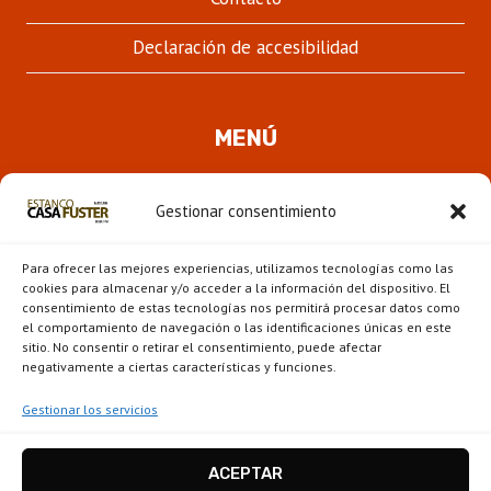
Declaración de accesibilidad
MENÚ
Quienes somos
Gestionar consentimiento
ALTER
Pipas
MENÚ
Para ofrecer las mejores experiencias, utilizamos tecnologías como las
HIJO
Novedades
cookies para almacenar y/o acceder a la información del dispositivo. El
consentimiento de estas tecnologías nos permitirá procesar datos como
el comportamiento de navegación o las identificaciones únicas en este
ALTER
Escaparate
sitio. No consentir o retirar el consentimiento, puede afectar
MENÚ
negativamente a ciertas características y funciones.
HIJO
Gestionar los servicios
ACEPTAR