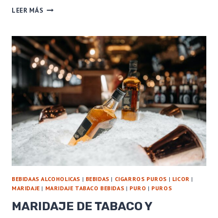
¿QUE
LEER MÁS
ES
UN
BUEN
MARIDAJE?
COMBINACIONES
DE
BEBIDA
Y
PIPA
PARA
DISFRUTAR
CON
AMIGOS
BEBIDAAS ALCOHOLICAS
|
BEBIDAS
|
CIGARROS PUROS
|
LICOR
|
MARIDAJE
|
MARIDAJE TABACO BEBIDAS
|
PURO
|
PUROS
MARIDAJE DE TABACO Y