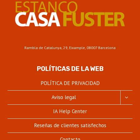
DE
SABORES
Y
AROMAS
Rambla de Catalunya, 29, Eixample, 08007 Barcelona
POLÍTICAS DE LA WEB
POLÍTICA DE PRIVACIDAD
ALTER
Aviso legal
MENÚ
HIJO
IA Help Center
Reseñas de clientes satisfechos
Contacto