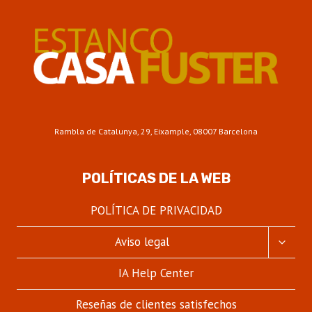
EN
ESTANCO
CASA
FUSTER
Rambla de Catalunya, 29, Eixample, 08007 Barcelona
POLÍTICAS DE LA WEB
POLÍTICA DE PRIVACIDAD
ALTER
Aviso legal
MENÚ
HIJO
IA Help Center
Reseñas de clientes satisfechos