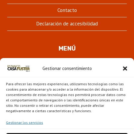
Contacto
Declaración de accesibilidad
MENÚ
Quienes somos
Gestionar consentimiento
ALTER
Pipas
MENÚ
Para ofrecer las mejores experiencias, utilizamos tecnologías como las
HIJO
Novedades
cookies para almacenar y/o acceder a la información del dispositivo. El
consentimiento de estas tecnologías nos permitirá procesar datos como
el comportamiento de navegación o las identificaciones únicas en este
ALTER
Escaparate
sitio. No consentir o retirar el consentimiento, puede afectar
MENÚ
negativamente a ciertas características y funciones.
HIJO
Gestionar los servicios