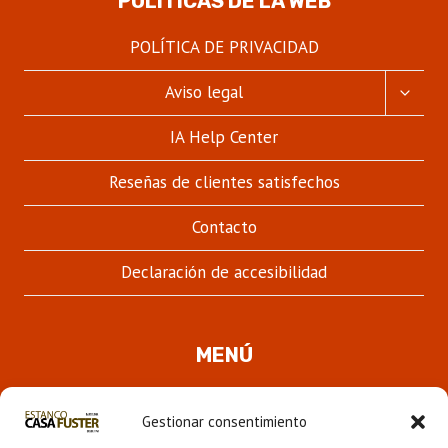
POLÍTICAS DE LA WEB
POLÍTICA DE PRIVACIDAD
ALTER
Aviso legal
MENÚ
HIJO
IA Help Center
Reseñas de clientes satisfechos
Contacto
Declaración de accesibilidad
MENÚ
Quienes somos
Gestionar consentimiento
ALTER
Pipas