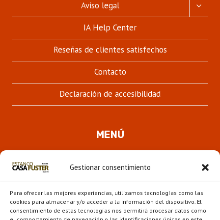
ALTER
Aviso legal
MENÚ
HIJO
IA Help Center
Reseñas de clientes satisfechos
Contacto
Declaración de accesibilidad
MENÚ
Quienes somos
Gestionar consentimiento
ALTER
Pipas
MENÚ
Para ofrecer las mejores experiencias, utilizamos tecnologías como las
HIJO
Novedades
cookies para almacenar y/o acceder a la información del dispositivo. El
consentimiento de estas tecnologías nos permitirá procesar datos como
el comportamiento de navegación o las identificaciones únicas en este