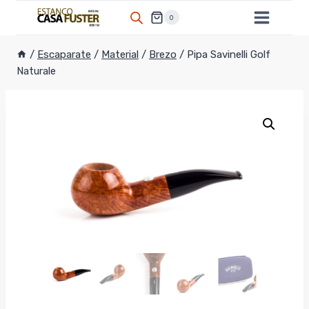
Saltar
0
al
contenido
/
Escaparate
/
Material
/
Brezo
/
Pipa Savinelli Golf
Naturale