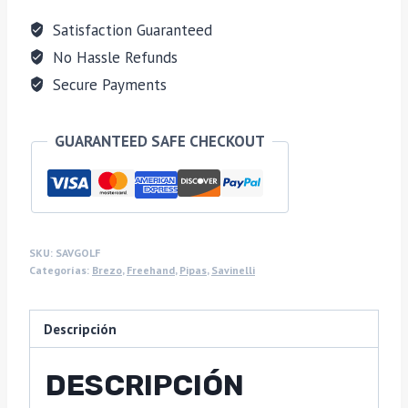
Satisfaction Guaranteed
No Hassle Refunds
Secure Payments
GUARANTEED SAFE CHECKOUT
SKU:
SAVGOLF
Categorías:
Brezo
,
Freehand
,
Pipas
,
Savinelli
Descripción
DESCRIPCIÓN