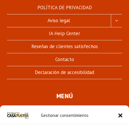
POLÍTICA DE PRIVACIDAD
ALTER
Aviso legal
MENÚ
HIJO
IA Help Center
Reseñas de clientes satisfechos
Contacto
Declaración de accesibilidad
MENÚ
Quienes somos
Gestionar consentimiento
ALTER
Pipas
MENÚ