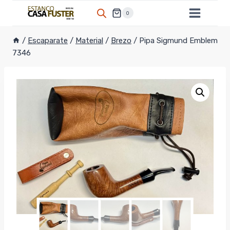
Saltar
0
al
contenido
/
Escaparate
/
Material
/
Brezo
/
Pipa Sigmund Emblem
7346