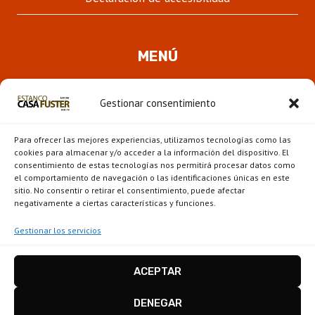
MENÚ
Quienes somos
Gestionar consentimiento
ALTER
Pipas
MENÚ
Para ofrecer las mejores experiencias, utilizamos tecnologías como las
HIJO
Novedades
cookies para almacenar y/o acceder a la información del dispositivo. El
consentimiento de estas tecnologías nos permitirá procesar datos como
el comportamiento de navegación o las identificaciones únicas en este
ALTER
Escaparate
sitio. No consentir o retirar el consentimiento, puede afectar
MENÚ
negativamente a ciertas características y funciones.
HIJO
Gestionar los servicios
ACEPTAR
Estanco Casa Fuster - Barcelona © 2026
Disseny i configuració
igualada.online
-
DENEGAR