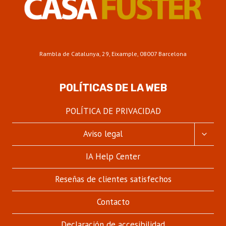
Rambla de Catalunya, 29, Eixample, 08007 Barcelona
POLÍTICAS DE LA WEB
POLÍTICA DE PRIVACIDAD
ALTER
Aviso legal
MENÚ
HIJO
IA Help Center
Reseñas de clientes satisfechos
Contacto
Declaración de accesibilidad